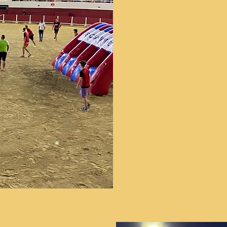
Des animations inte
f
Des défis et jeux
vachettes, pour de
Les J
Des animations spéci
de 
Le public peut égal
temps réel sur Insta