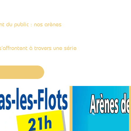
nt du public : nos arènes
.
’affrontent à travers une série