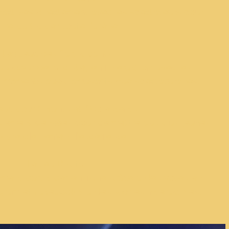
ractives directement avec les spectateurs pour
aire participer toute l’arène.
Les Jeux des Participants
 au cœur de la piste, en interaction avec les
s moments aussi amusants que spectaculaires.
eux pour Enfants et Adolescents
alement pensées pour permettre aux plus jeunes
vivre pleinement l’expérience.
Le Jeu Digital
ement participer en ligne grâce à des votes en
gram et Facebook via des stories interactives.