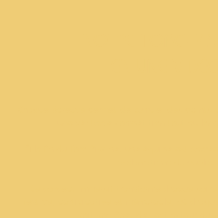
NOTRE TORO PIS
EN UNE VIDÉ
Chaque épreuve permet de cumuler des points p
une véritable compétition tout au long
À la fin du Toro Piscine, une équipe est sacrée
acclamations du public.
Ce concept immersif transforme chaque soir
festive, participative et mémorable, où chaqu
soit son âge, devient acteur du s