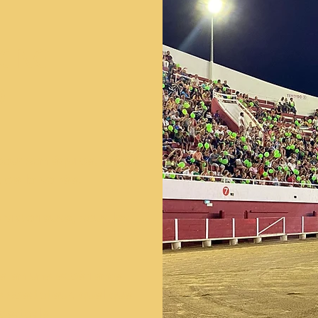
CINE
O
our son équipe, créant
 de la soirée.
 victorieuse, sous les
ée en une expérience
e spectateur, quel que
pectacle.