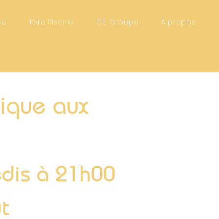
se
Toro Piscine
CE, Groupe
À propos
nique aux
redis à 21h00
t