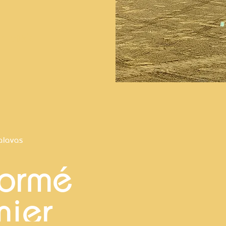
LA VIDÉO
alavas
formé
mier